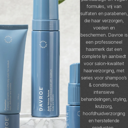
formules, vrij van
sulfaten en parabenen,
die haar verzorgen,
voeden en
beschermen. Davroe is
een professioneel
haarmerk dat een
KIES JOUW SALON
Noordwijk
Oegstgeest
complete lijn aanbiedt
Kerkstraat 19
De Kempenaerstraat 43
2201 KK Noordwijk
2341 GH Oegstgeest
071 785 57 86
071 517 28 87
voor salon-kwaliteit
ONLINE BOEKEN
ONLINE BOEKEN
haarverzorging, met
series voor shampoo’s
& conditioners,
intensieve
behandelingen, styling,
krulzorg,
hoofdhuidverzorging
en herstellende
producten.