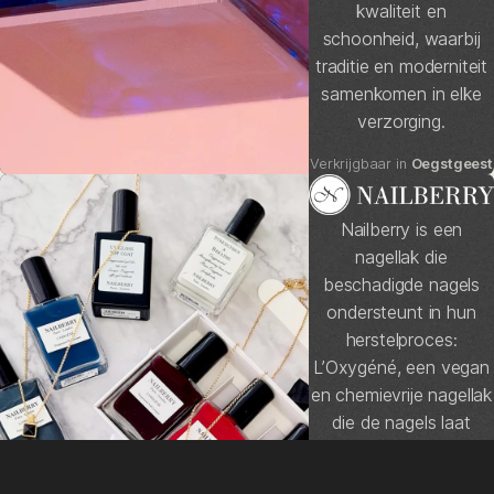
kwaliteit en
schoonheid, waarbij
traditie en moderniteit
samenkomen in elke
verzorging.
Home
Inspiratie
Salons
Merken
Werken bij
Verkrijgbaar in
Oegstgeest
Nailberry is een
nagellak die
beschadigde nagels
ondersteunt in hun
herstelproces:
L’Oxygéné, een vegan
en chemievrije nagellak
@2026 Chef de Cabine
die de nagels laat
ademen. De collectie
omvat een breed scala