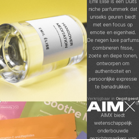
Emil Élise is een Duits
niche parfummerk dat
uniseks geuren biedt
met een focus op
emotie en eigenheid.
De negen luxe parfums
combineren frisse,
zoete en diepe tonen,
ontworpen om
authenticiteit en
persoonlijke expressie
te benadrukken.
Verkrijgbaar in
Oegstgeest
AIMX biedt
wetenschappelijk
onderbouwde
gezichtsmaskers van