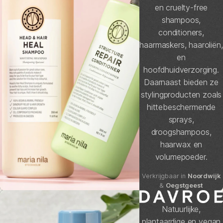
en cruelty-free
shampoos,
conditioners,
haarmaskers, haaroliën,
en
hoofdhuidverzorging.
Daarnaast bieden ze
stylingproducten zoals
hittebeschermende
sprays,
droogshampoos,
haarwax en
volumepoeder.
Verkrijgbaar in
Noordwijk
&
Oegstgeest
Natuurlijke,
plantaardige en vegan