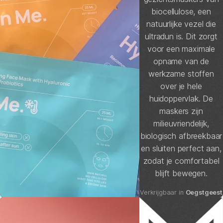
biocellulose, een
natuurlijke vezel die
ultradun is. Dit zorgt
voor een maximale
opname van de
werkzame stoffen
over je hele
huidoppervlak. De
maskers zijn
milieuvriendelijk,
biologisch afbreekbaar
en sluiten perfect aan,
zodat je comfortabel
blijft bewegen.
Verkrijgbaar in
Oegstgeest